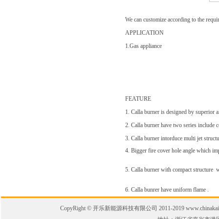
We can customize according to the requir
APPLICATION
1.Gas appliance
FEATURE
1. Calla burner is designed by superior a
2. Calla burner have two series include c
3. Calla burner intorduce multi jet stru
4. Bigger fire cover hole angle which imp
5. Calla burner with compact structure w
6. Calla bunrer have uniform flame .
CopyRight © 开乐新能源科技有限公司 2011-2019 www.chinakaile.