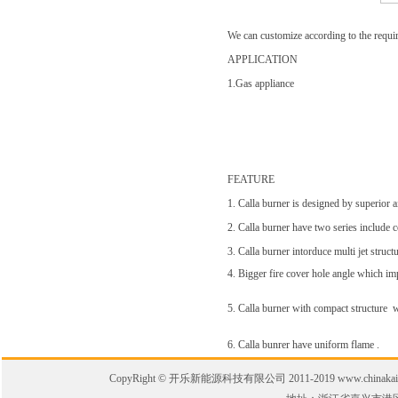
We can customize according to the requir
APPLICATION
1.Gas appliance
FEATURE
1. Calla burner is designed by superior a
2. Calla burner have two series include c
3. Calla burner intorduce multi jet stru
4. Bigger fire cover hole angle which imp
5. Calla burner with compact structure w
6. Calla bunrer have uniform flame .
CopyRight © 开乐新能源科技有限公司 2011-2019 www.chinakaile.