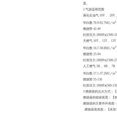
置。
2 气源适用范围
液化石油气 19Y 、 20Y 
3
华白数 76.9-92.7MJ／m
燃烧势 42-49
灶前压力 2800Pa(2300-330
天燃气 10T 、12T 、13T
3
华白数 16.7-58.8MJ／m
燃烧势 25-94
灶前压力 2000Pa(1500-250
人工燃气 5R 、6R 、7R
3
华白数 17.1-37.2MJ／m
燃烧势 55-130
灶前压力 1000Pa(500-1500
3 燃烧器的点火方式：
燃烧器的熄保装置：【
燃烧器的主要件外表面
燃烧器底表面：【未加