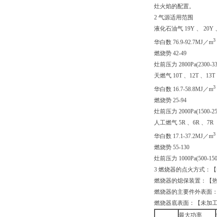
灶火焰的配置。
2 气源适用范围
液化石油气 19Y 、 20Y 
3
华白数 76.9-92.7MJ／m
燃烧势 42-49
灶前压力 2800Pa(2300-330
天燃气 10T 、12T 、13T
3
华白数 16.7-58.8MJ／m
燃烧势 25-94
灶前压力 2000Pa(1500-250
人工燃气 5R 、6R 、7R
3
华白数 17.1-37.2MJ／m
燃烧势 55-130
灶前压力 1000Pa(500-1500
3 燃烧器的点火方式：
燃烧器的熄保装置：【
燃烧器的主要件外表面
燃烧器底表面：【未加
最大功率