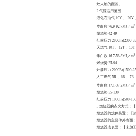
灶火焰的配置。
2 气源适用范围
液化石油气 19Y 、 20Y 
3
华白数 76.9-92.7MJ／m
燃烧势 42-49
灶前压力 2800Pa(2300-330
天燃气 10T 、12T 、13T
3
华白数 16.7-58.8MJ／m
燃烧势 25-94
灶前压力 2000Pa(1500-250
人工燃气 5R 、6R 、7R
3
华白数 17.1-37.2MJ／m
燃烧势 55-130
灶前压力 1000Pa(500-1500
3 燃烧器的点火方式：
燃烧器的熄保装置：【
燃烧器的主要件外表面
燃烧器底表面：【未加